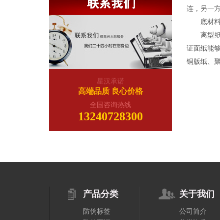
连，另一
底材
离型纸俗
证面纸能够很
铜版纸、聚
星汉承诺
高端品质 良心价格
全国咨询热线
13240728300
产品分类
关于我们
防伪标签
公司简介